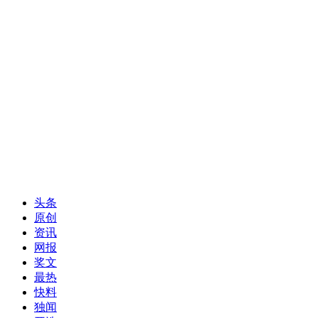
头条
原创
资讯
网报
奖文
最热
快料
独闻