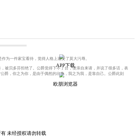
作为一件家宝看待，觉得人格上遭受了莫大污辱。
APP下载
，被贝多芬拒绝了。公爵觉得下不了台，便亲自来请，并说了很多话，表
"公爵，你之为你，是由于偶然的出身，我之为我，是靠自己。公爵此刻
欧朋浏览器
所有 未经授权请勿转载