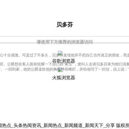
贝多芬
请使用下方推荐的浏览器访问
十分感激。可是过了不多久，贝多芬发现他并不把自己当作真正的朋友，而是
谷歌浏览器
。公爵想在客人面前炫耀一下自己的"家宝"，便叫人去请贝多芬来为他们演奏
了。一回到家，他把公爵送给他的胸像摔得稀烂，并给他写了一封信，信上说：
火狐浏览器
日新闻热点_头条热闻资讯_新闻热点_新闻频道_新闻天下_分享 版权