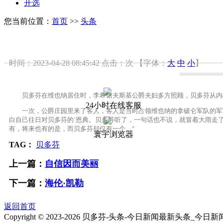
开选
您当前位置：
首页
>>
头条
时间：2023-04-28 08:45:42
点击：
次
【字体：
大
中
小
】
贝多芬在维也纳居住时，李希诺夫斯基公爵夫妇多方照顾，贝多芬从内心
24小时在线客服
一次，公爵庄园里来了客人，客人是当时占领维也纳的拿破仑军队的军官
白自己往日对贝多芬的`恩典。贝多芬听了，一句话也不说，就冒着大雨走
有，将来也有的是，而贝多芬却仅有一个。"
寰宇浏览器
TAG：
贝多芬
上一篇：
自信因而美丽
下一篇：
海伦·凯勒
返回首页
Copyright © 2023-
2026 贝多芬-头条-今日新闻最新头条_今