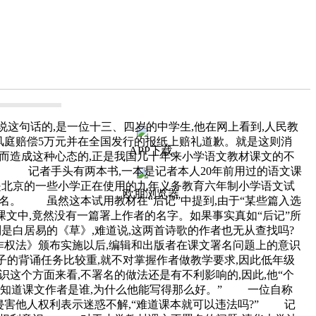
这句话的,是一位十三、四岁的中学生,他在网上看到,人民教
风庭赔偿5万元并在全国发行的报纸上赔礼道歉。就是这则消
APP下载
而造成这种心态的,正是我国几十年来小学语文教材课文的不
。 记者手头有两本书,一本是记者本人20年前用过的语文课
,是北京的一些小学正在使用的九年义务教育六年制小学语文试
欧朋浏览器
名。 虽然这本试用教材在“后记”中提到,由于“某些篇入选
课文中,竟然没有一篇署上作者的名字。如果事实真如“后记”所
则是白居易的《草》,难道说,这两首诗歌的作者也无从查找吗?
权法》颁布实施以后,编辑和出版者在课文署名问题上的意识
子的背诵任务比较重,就不对掌握作者做教学要求,因此低年级
这个方面来看,不署名的做法还是有不利影响的,因此,他“个
想知道课文作者是谁,为什么他能写得那么好。” 一位自称
害他人权利表示迷惑不解,“难道课本就可以违法吗?” 记