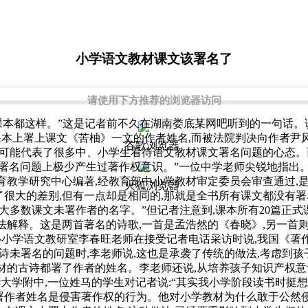
小学语文教材课文该署名了
请使用下方推荐的浏览器访问
课本都这样。”这是记者前不久在湖南娄底某网吧听到的一句话。说
本上署上课文《苦柚》一文的作者姓名,而被法院判决向作者尹
谷歌浏览器
可能代表了很多中、小学生看待语文教材课文署名问题的心态。
的署名问题上极少产生过著作权意识。”一位中学老师尖锐地指出
教育教学研究中心编著,经教育部中小学教材审定委员会审查通过
火狐浏览器
很大的差别,但有一点却是相同的,那就是全书所有课文都没有署
以大多数课文未署作者的名字。”但记者注意到,课本所有20篇正式
无法解释。这是两首著名的诗歌,一首是孟浩然的《春晓》,另一首
学语文教研室李春旺老师在接受记者电话采访时说,我国《著作
未署名的问题时,李老师说,这也是承袭了传统的做法,考虑到孩
材的古诗都署了作者的姓名。李老师还说,从培养孩子知识产权意识
大学附中,一位姓马的学生对记者说:“其实我小学阶段读书时挺
署作者姓名是侵害著作权的行为。他对小学教材为什么敢于公然侵