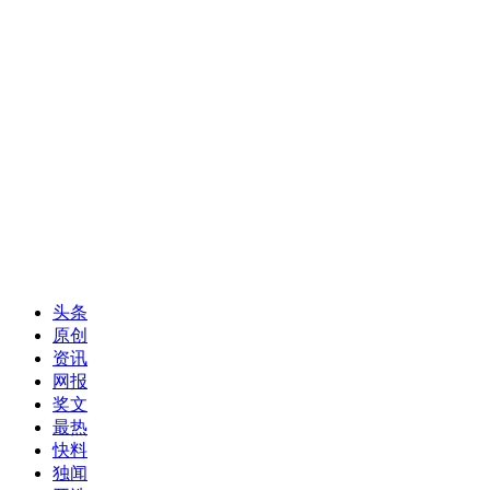
头条
原创
资讯
网报
奖文
最热
快料
独闻