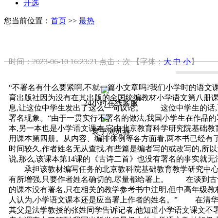
开选
您当前位置：
首页
>>
最热
时间：2023-06-10 16:23:21
点击：
次
【字体：
大
中
小
】
“不署名有什么要紧啊,不就一篇小文章吗?我们小学时的语文
育出版社因为没有在其出版的全国统编教材小学语文第八册课
24小时在线客服
息,让这位中学生发出了这么一句议论。 这位中学生的话,
署名现象。“由于一贯实行不署名的做法,我国小学生在作品
本,另一本也是小学语文课本,它由北京教育科学研究院基础
寰宇浏览器
用课本第四册。从内容、编排体例等各方面看,两本书已经有了
时间较久,作者姓名无从查找,有些篇是编者写的或改写的,所
说,那么,该课本第14课的《古诗二首》也没有署名的事实就
承担该教材编写任务的北京教科院基础教育教学研究中心小
有所增强,只要作者姓名确切的,尽量都给署上。 在谈到古诗
的课本没有署名,只在相关的教学参考书中注明,但中高年级教
人认为,小学语文课本还是应当署上作者的姓名。” 在清华
其父是法学教授的张姓同学告诉记者,他知道小学语文课文不